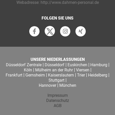
Webadresse:
http://www.dahmen-personal.de
FOLGEN SIE UNS
UNSERE NIEDERLASSUNGEN
|
|
|
|
Düsseldorf Zentrale
Düsseldorf
Euskirchen
Hamburg
|
|
|
Köln
Mülheim an der Ruhr
Viersen
|
|
|
|
|
Frankfurt
Gernsheim
Kaiserslautern
Trier
Heidelberg
|
Stuttgart
|
Hannover
München
Impressum
Datenschutz
AGB