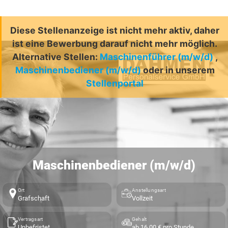
Diese Stellenanzeige ist nicht mehr aktiv, daher
ist eine Bewerbung darauf nicht mehr möglich.
Alternative Stellen:
Maschinenführer (m/w/d)
,
Maschinenbediener (m/w/d)
oder in unserem
Stellenportal
Maschinenbediener (m/w/d)
Ort
Anstellungsart
Grafschaft
Vollzeit
Vertragsart
Gehalt
Unbefristet
ab 16,00 € pro Stunde