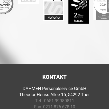
KONTAKT
DAHMEN Personalservice GmbH
Theodor-Heuss-Allee 15, 54292 Trier
Tel.:
0651 99980811
Fax:
0211 876 678 10