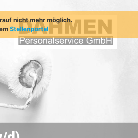
arauf nicht mehr möglich.
rem
Stellenportal
w/d)