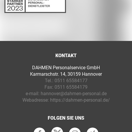
KONTAKT
DAHMEN Personalservice GmbH
Karmarschstr. 14, 30159 Hannover
Tel.:
0511 65584177
Fax:
0511 65584179
e-mail:
hannover@dahmen-personal.de
Webadresse:
https://dahmen-personal.de/
FOLGEN SIE UNS