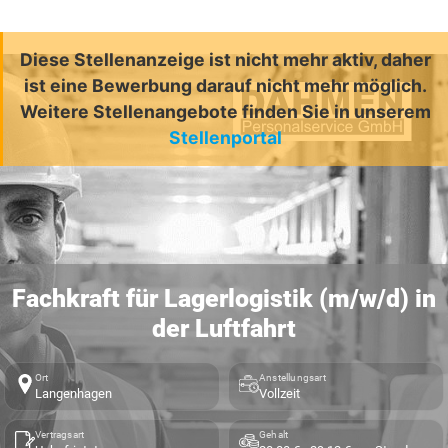
Diese Stellenanzeige ist nicht mehr aktiv, daher
ist eine Bewerbung darauf nicht mehr möglich.
Weitere Stellenangebote finden Sie in unserem
Stellenportal
Fachkraft für Lagerlogistik (m/w/d) in
der Luftfahrt
Ort
Anstellungsart
Langenhagen
Vollzeit
Vertragsart
Gehalt