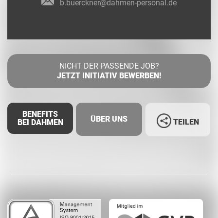
b.buerckner@dahmen-personal.de
NICHT DER PASSENDE JOB?
JETZT INITIATIV BEWERBEN!
BENEFITS
ÜBER UNS
TEILEN
BEI DAHMEN
Facebook
LinkedIn
Whatsapp