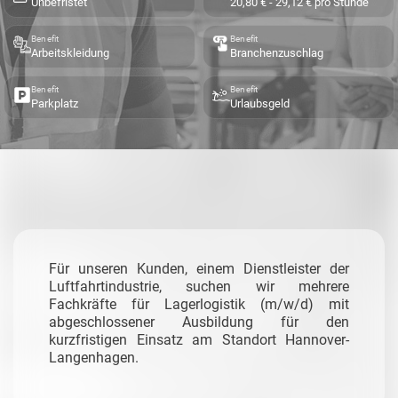
Unbefristet
20,80 € - 29,12 € pro Stunde
Benefit
Benefit
Arbeitskleidung
Branchenzuschlag
Benefit
Benefit
Parkplatz
Urlaubsgeld
Für unseren Kunden, einem Dienstleister der
Luftfahrtindustrie, suchen wir mehrere
Fachkräfte für Lagerlogistik (m/w/d) mit
abgeschlossener Ausbildung für den
kurzfristigen Einsatz am Standort Hannover-
Langenhagen.