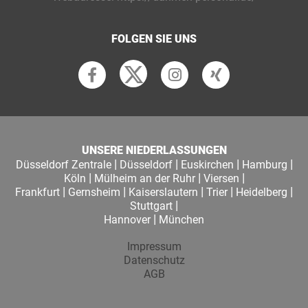
FOLGEN SIE UNS
UNSERE NIEDERLASSUNGEN
|
|
|
|
Düsseldorf Zentrale
Düsseldorf
Euskirchen
Hamburg
|
|
|
Köln
Mülheim an der Ruhr
Viersen
|
|
|
|
|
Frankfurt
Gernsheim
Kaiserslautern
Trier
Heidelberg
|
Stuttgart
|
Hannover
München
Impressum
Datenschutz
AGB