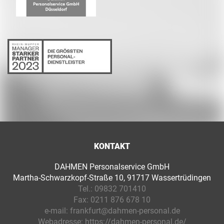
KONTAKT
DAHMEN Personalservice GmbH
Martha-Schwarzkopf-Straße 10, 91717 Wassertrüdingen
Tel.:
09832 701410
Fax:
0211 876 678 10
e-mail:
frankfurt@dahmen-personal.de
Webadresse:
https://dahmen-personal.de/