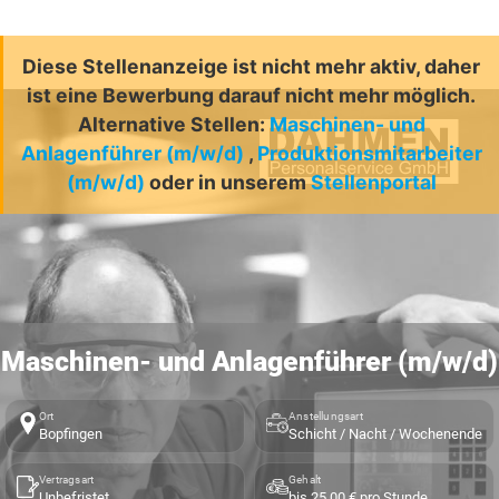
Diese Stellenanzeige ist nicht mehr aktiv, daher
ist eine Bewerbung darauf nicht mehr möglich.
Alternative Stellen:
Maschinen- und
Anlagenführer (m/w/d)
,
Produktionsmitarbeiter
(m/w/d)
oder in unserem
Stellenportal
Maschinen- und Anlagenführer (m/w/d)
Ort
Anstellungsart
Bopfingen
Schicht / Nacht / Wochenende
Vertragsart
Gehalt
Unbefristet
bis 25,00 € pro Stunde