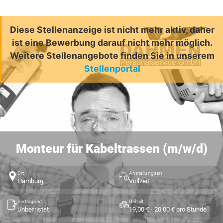
Diese Stellenanzeige ist nicht mehr aktiv, daher
ist eine Bewerbung darauf nicht mehr möglich.
Weitere Stellenangebote finden Sie in unserem
Stellenportal
Monteur für Kabeltrassen (m/w/d)
Ort
Anstellungsart
Hamburg
Vollzeit
Vertragsart
Gehalt
Unbefristet
19,00 € - 20,00 € pro Stunde