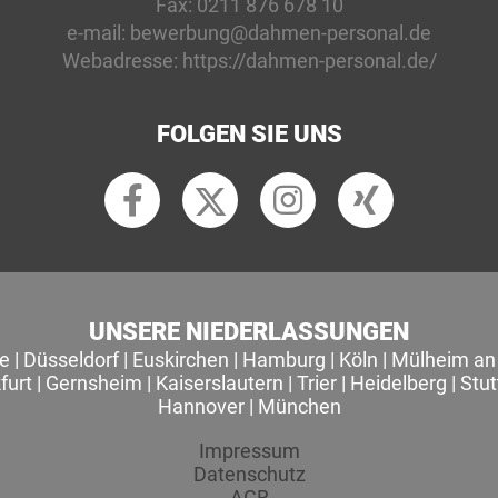
Fax:
0211 876 678 10
e-mail:
bewerbung@dahmen-personal.de
Webadresse:
https://dahmen-personal.de/
FOLGEN SIE UNS
UNSERE NIEDERLASSUNGEN
le
|
Düsseldorf
|
Euskirchen
|
Hamburg
|
Köln
|
Mülheim an 
furt
|
Gernsheim
|
Kaiserslautern
|
Trier
|
Heidelberg
|
Stut
Hannover
|
München
Impressum
Datenschutz
AGB