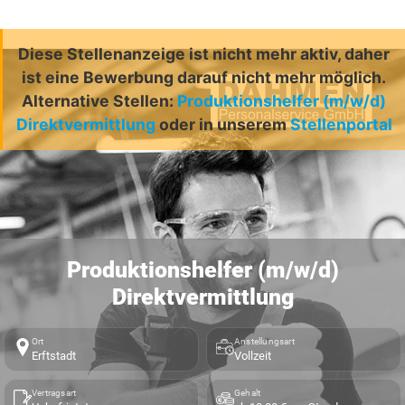
Diese Stellenanzeige ist nicht mehr aktiv, daher
ist eine Bewerbung darauf nicht mehr möglich.
Alternative Stellen:
Produktionshelfer (m/w/d)
Direktvermittlung
oder in unserem
Stellenportal
Produktionshelfer (m/w/d)
Direktvermittlung
Ort
Anstellungsart
Erftstadt
Vollzeit
Vertragsart
Gehalt