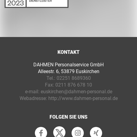
KONTAKT
DAHMEN Personalservice GmbH
Alleestr. 6, 53879 Euskirchen
Tel.:
02251 8689360
Fax:
0211 876 678 10
e-mail:
euskirchen@dahmen-personal.de
Webadresse:
http://www.dahmen-personal.de
FOLGEN SIE UNS