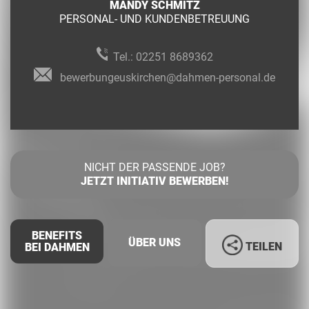
MANDY SCHMITZ
PERSONAL- UND KUNDENBETREUUNG
Tel.:
02251 8689362
bewerbungeuskirchen@dahmen-personal.de
NICHT DER PASSENDE JOB?
JETZT INITIATIV BEWERBEN!
BENEFITS
ÜBER UNS
TEILEN
BEI DAHMEN
Facebook