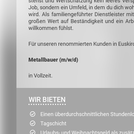
stehst und Wertschätzung kein leeres Verspr
Job, sondern ein Umfeld, in dem du dich woh
wird. Als familiengeführter Dienstleister m
großen Wert auf Beständigkeit und ein Arb
willkommen fühlst.
Für unseren renommierten Kunden in Euskirc
Metallbauer (m/w/d)
in Vollzeit.
WIR BIETEN
Einen überdurchschnittlichen Stundenl
Tagschicht
Urlaubs- und Weihnachtsgeld als zusät