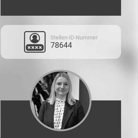
Stellen-ID-Nummer
78644