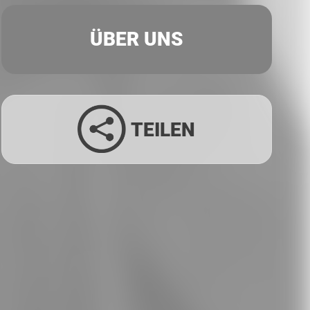
ÜBER UNS
TEILEN
Facebook
Twitter
LinkedIn
Xing
Whatsapp
E-Mail