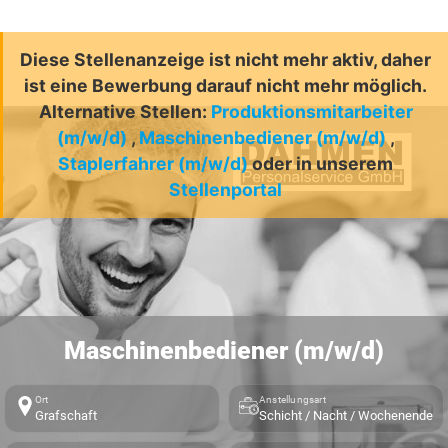
Diese Stellenanzeige ist nicht mehr aktiv, daher
ist eine Bewerbung darauf nicht mehr möglich.
Alternative Stellen:
Produktionsmitarbeiter
(m/w/d)
,
Maschinenbediener (m/w/d)
,
Staplerfahrer (m/w/d)
oder in unserem
Stellenportal
Maschinenbediener (m/w/d)
Ort
Anstellungsart
Grafschaft
Schicht / Nacht / Wochenende