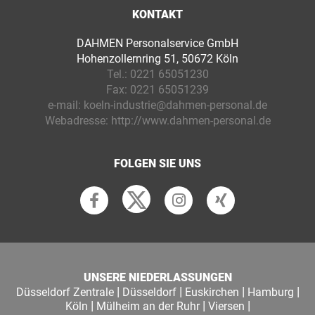
KONTAKT
DAHMEN Personalservice GmbH
Hohenzollernring 51, 50672 Köln
Tel.:
0221 65051230
Fax:
0221 65051239
e-mail:
koeln-industrie@dahmen-personal.de
Webadresse:
http://www.dahmen-personal.de
FOLGEN SIE UNS
UNSERE NIEDERLASSUNGEN
|
|
|
|
Düsseldorf Zentrale
Düsseldorf
Euskirchen
Hamburg
|
|
|
Köln
Mülheim an der Ruhr
Viersen