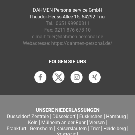
DAHMEN Personalservice GmbH
Theodor-Heuss-Allee 15, 54292 Trier
Tel.:
0651 99980811
Fax:
0211 876 678 10
e-mail:
trier@dahmen-personal.de
Webadresse:
https://dahmen-personal.de/
FOLGEN SIE UNS
UNSERE NIEDERLASSUNGEN
|
|
|
|
Düsseldorf Zentrale
Düsseldorf
Euskirchen
Hamburg
|
|
|
Köln
Mülheim an der Ruhr
Viersen
|
|
|
|
|
Frankfurt
Gernsheim
Kaiserslautern
Trier
Heidelberg
|
Stuttgart