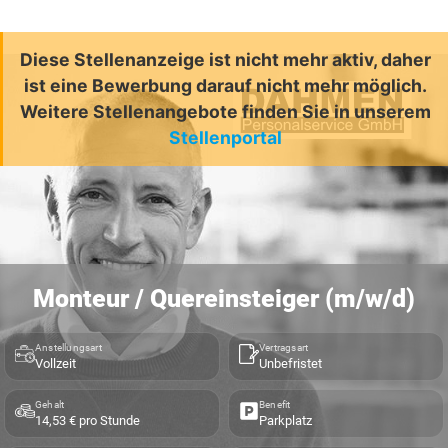
Diese Stellenanzeige ist nicht mehr aktiv, daher
ist eine Bewerbung darauf nicht mehr möglich.
Weitere Stellenangebote finden Sie in unserem
Stellenportal
Monteur / Quereinsteiger (m/w/d)
Anstellungsart
Vertragsart
Vollzeit
Unbefristet
Gehalt
Benefit
14,53 € pro Stunde
Parkplatz