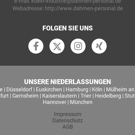
e-mail:
koeln-industrie@dahmen-personal.de
Webadresse:
http://www.dahmen-personal.de
FOLGEN SIE UNS
UNSERE NIEDERLASSUNGEN
le
|
Düsseldorf
|
Euskirchen
|
Hamburg
|
Köln
|
Mülheim an 
furt
|
Gernsheim
|
Kaiserslautern
|
Trier
|
Heidelberg
|
Stut
Hannover
|
München
Impressum
Datenschutz
AGB