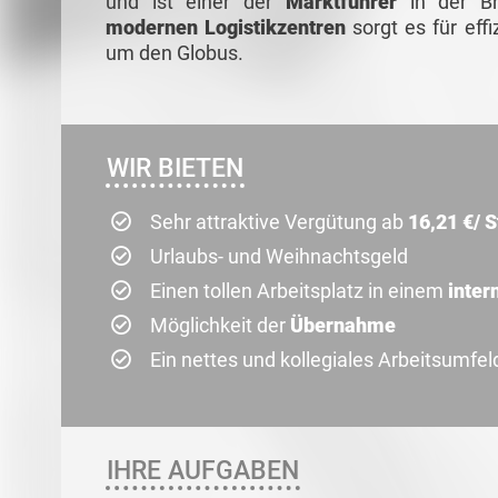
und ist einer der
Marktführer
in der B
modernen Logistikzentren
sorgt es für eff
um den Globus.
WIR BIETEN
Sehr attraktive Vergütung ab
16,21 €/ 
Urlaubs- und Weihnachtsgeld
Einen tollen Arbeitsplatz in einem
inter
Möglichkeit der
Übernahme
Ein nettes und kollegiales Arbeitsumfel
IHRE AUFGABEN