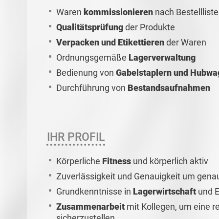
Waren
kommissionieren
nach Bestelllist
Qualitätsprüfung
der Produkte
Verpacken und Etikettieren
der Waren
Ordnungsgemäße
Lagerverwaltung
Bedienung von
Gabelstaplern und Hubwa
Durchführung von
Bestandsaufnahmen
IHR PROFIL
Körperliche
Fitness
und körperlich aktiv
Zuverlässigkeit und Genauigkeit um gena
Grundkenntnisse in
Lagerwirtschaft
und E
Zusammenarbeit
mit Kollegen, um eine r
sicherzustellen