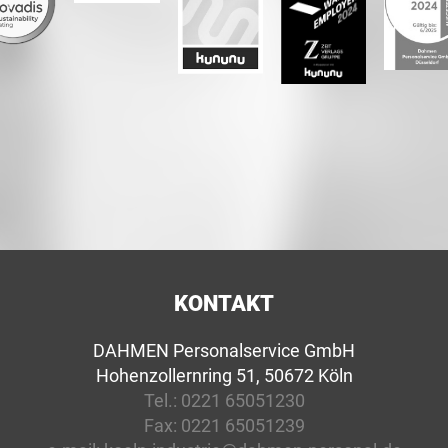
KONTAKT
DAHMEN Personalservice GmbH
Hohenzollernring 51, 50672 Köln
Tel.:
0221 65051230
Fax:
0221 65051239