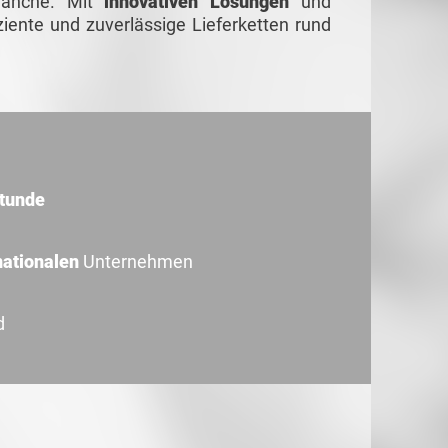
ranche. Mit
innovativen Lösungen
und
iziente und zuverlässige Lieferketten rund
Stunde
nationalen
Unternehmen
d