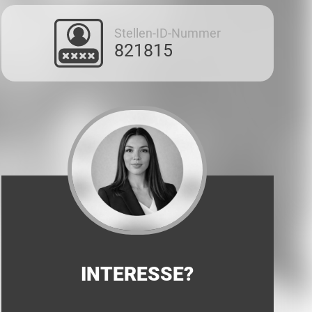
Stellen-ID-Nummer
821815
INTERESSE?