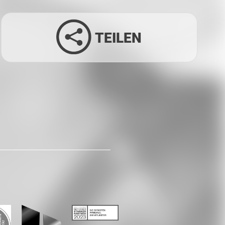
TEILEN
Facebook
Twitter
LinkedIn
Xing
Whatsapp
E-Mail