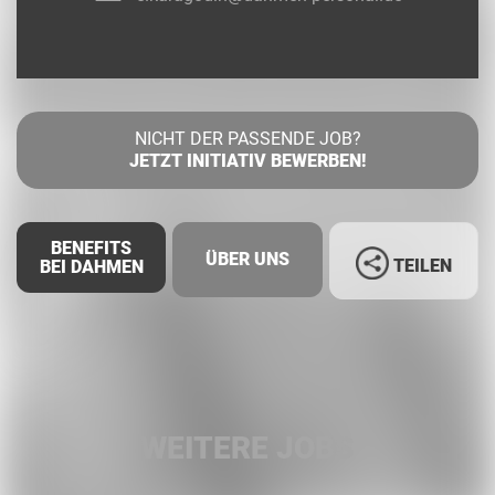
NICHT DER PASSENDE JOB?
JETZT INITIATIV BEWERBEN!
BENEFITS
ÜBER UNS
TEILEN
BEI DAHMEN
Facebook
LinkedIn
WEITERE JOBS
Whatsapp