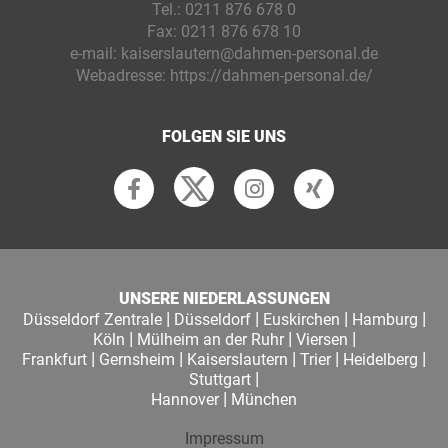
Tel.:
0211 876 678 0
Fax:
0211 876 678 10
e-mail:
kaiserslautern@dahmen-personal.de
Webadresse:
https://dahmen-personal.de/
FOLGEN SIE UNS
UNSERE NIEDERLASSUNGEN
|
|
|
|
Düsseldorf Zentrale
Düsseldorf
Euskirchen
Hamburg
|
|
|
Köln
Mülheim an der Ruhr
Viersen
|
|
|
|
|
Frankfurt
Gernsheim
Kaiserslautern
Trier
Heidelberg
|
Stuttgart
|
Hannover
München
Impressum