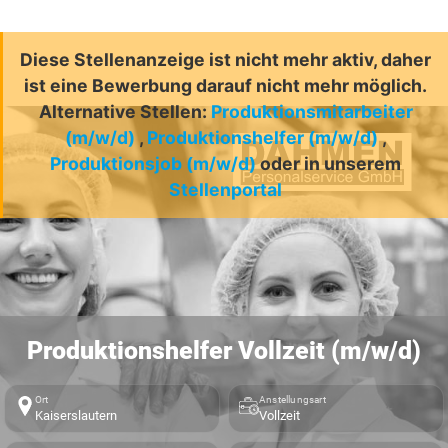
Diese Stellenanzeige ist nicht mehr aktiv, daher
ist eine Bewerbung darauf nicht mehr möglich.
Alternative Stellen:
Produktionsmitarbeiter
(m/w/d)
,
Produktionshelfer (m/w/d)
,
Produktionsjob (m/w/d)
oder in unserem
Stellenportal
Produktionshelfer Vollzeit (m/w/d)
Ort
Anstellungsart
Kaiserslautern
Vollzeit