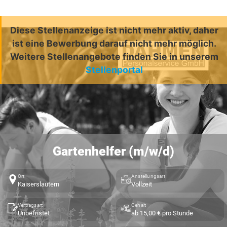
Diese Stellenanzeige ist nicht mehr aktiv, daher
ist eine Bewerbung darauf nicht mehr möglich.
Weitere Stellenangebote finden Sie in unserem
Stellenportal
Gartenhelfer (m/w/d)
Ort
Anstellungsart
Kaiserslautern
Vollzeit
Vertragsart
Gehalt
Unbefristet
ab 15,00 € pro Stunde