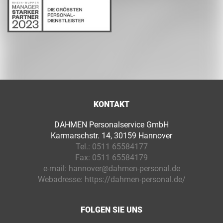
KONTAKT
DAHMEN Personalservice GmbH
Karmarschstr. 14, 30159 Hannover
Tel.:
0511 65584177
Fax:
0511 65584179
e-mail:
hannover@dahmen-personal.de
Webadresse:
https://dahmen-personal.de/
FOLGEN SIE UNS