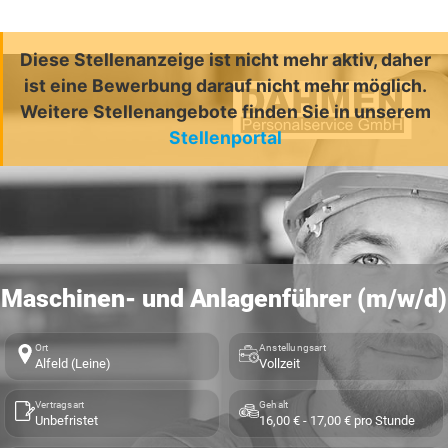
Diese Stellenanzeige ist nicht mehr aktiv, daher
ist eine Bewerbung darauf nicht mehr möglich.
Weitere Stellenangebote finden Sie in unserem
Stellenportal
Maschinen- und Anlagenführer (m/w/d)
Ort
Anstellungsart
Alfeld (Leine)
Vollzeit
Vertragsart
Gehalt
Unbefristet
16,00 € - 17,00 € pro Stunde