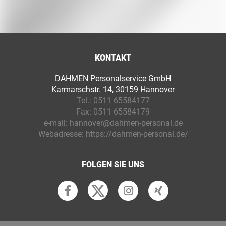
KONTAKT
DAHMEN Personalservice GmbH
Karmarschstr. 14, 30159 Hannover
Tel.:
0511 65584177
Fax:
0511 65584179
e-mail:
hannover@dahmen-personal.de
Webadresse:
https://dahmen-personal.de/
FOLGEN SIE UNS