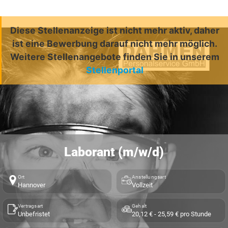
Diese Stellenanzeige ist nicht mehr aktiv, daher
ist eine Bewerbung darauf nicht mehr möglich.
Weitere Stellenangebote finden Sie in unserem
Stellenportal
Laborant (m/w/d)
Ort
Anstellungsart
Hannover
Vollzeit
Vertragsart
Gehalt
Unbefristet
20,12 € - 25,59 € pro Stunde