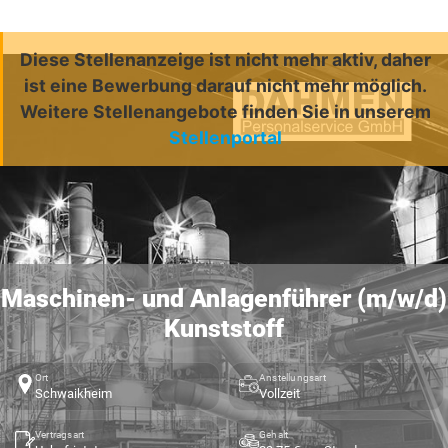
Diese Stellenanzeige ist nicht mehr aktiv, daher
ist eine Bewerbung darauf nicht mehr möglich.
Weitere Stellenangebote finden Sie in unserem
Stellenportal
Maschinen- und Anlagenführer (m/w/d)
Kunststoff
Ort
Anstellungsart
Schwaikheim
Vollzeit
Vertragsart
Gehalt