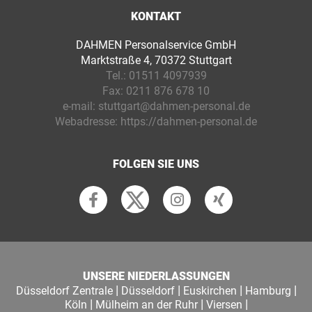
KONTAKT
DAHMEN Personalservice GmbH
Marktstraße 4, 70372 Stuttgart
Tel.:
01511 4097939
Fax:
0211 876 678 10
e-mail:
stuttgart@dahmen-personal.de
Webadresse:
https://dahmen-personal.de
FOLGEN SIE UNS
UNSERE NIEDERLASSUNGEN
|
|
|
|
Düsseldorf Zentrale
Düsseldorf
Euskirchen
Hamburg
|
|
|
Köln
Mülheim an der Ruhr
Viersen