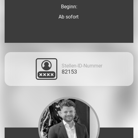
Beginn:
Ab sofort
Stellen-ID-Nummer
82153