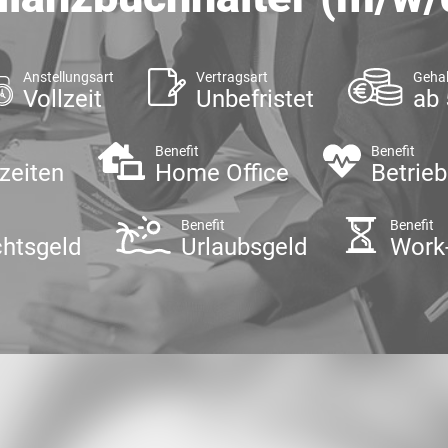
Anstellungsart
Vertragsart
Gehal
Vollzeit
Unbefristet
ab 
Benefit
Benefit
szeiten
Home Office
Betrieb
Benefit
Benefit
htsgeld
Urlaubsgeld
Work-