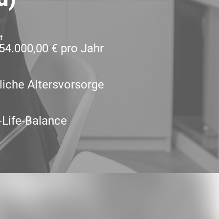
t
54.000,00 € pro Jahr
liche Altersvorsorge
Life-Balance