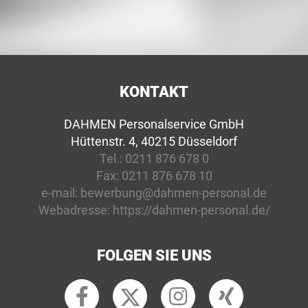
KONTAKT
DAHMEN Personalservice GmbH
Hüttenstr. 4, 40215 Düsseldorf
Tel.:
0211 876 678 0
Fax:
0211 876 678 10
e-mail:
bewerbung@dahmen-personal.de
Webadresse:
https://dahmen-personal.de/
FOLGEN SIE UNS