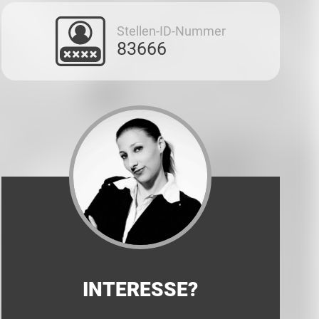
Stellen-ID-Nummer
83666
INTERESSE?