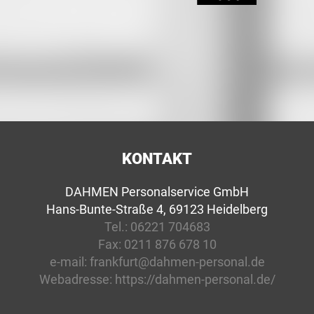
KONTAKT
DAHMEN Personalservice GmbH
Hans-Bunte-Straße 4, 69123 Heidelberg
Tel.:
06221 704683
Fax:
0211 876 678 10
e-mail:
frankfurt@dahmen-personal.de
Webadresse:
https://dahmen-personal.de/