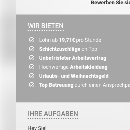
Bewerben Sie si
WIR BIETEN
Lohn ab
19,71€
pro Stunde
Schichtzuschläge
on Top
Unbefristeter Arbeitsvertrag
Hochwertige
Arbeitskleidung
Urlaubs- und Weihnachtsgeld
Top Betreuung
durch einen Ansprechpar
IHRE AUFGABEN
Hey Sie!