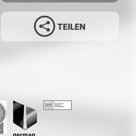
TEILEN
Facebook
Twitter
LinkedIn
Xing
Whatsapp
E-Mail