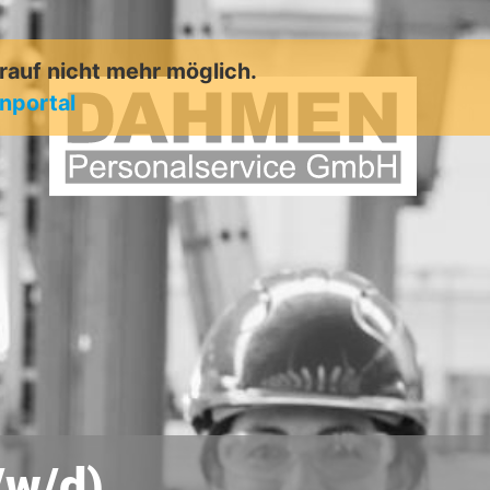
arauf nicht mehr möglich.
enportal
/w/d)