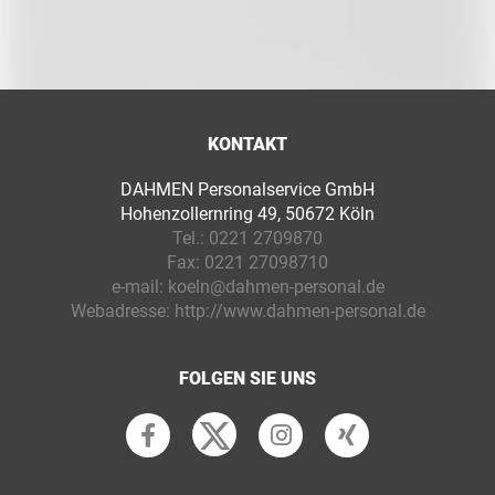
KONTAKT
DAHMEN Personalservice GmbH
Hohenzollernring 49, 50672 Köln
Tel.:
0221 2709870
Fax:
0221 27098710
e-mail:
koeln@dahmen-personal.de
Webadresse:
http://www.dahmen-personal.de
FOLGEN SIE UNS