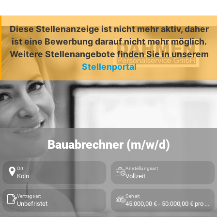
Diese Stellenanzeige ist nicht mehr aktiv, daher
ist eine Bewerbung darauf nicht mehr möglich.
Weitere Stellenangebote finden Sie in unserem
Stellenportal
Bauabrechner (m/w/d)
Ort
Anstellungsart
Köln
Vollzeit
Vertragsart
Gehalt
Unbefristet
45.000,00 € - 50.000,00 € pro Jahr