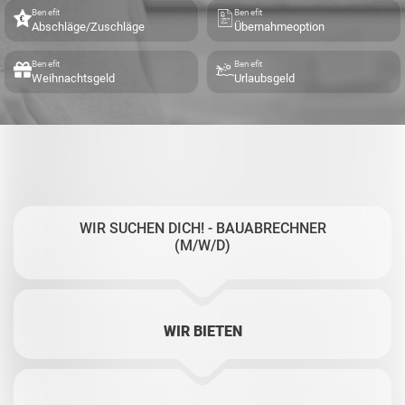
Benefit
Benefit
Abschläge/Zuschläge
Übernahmeoption
Benefit
Benefit
Weihnachtsgeld
Urlaubsgeld
WIR SUCHEN DICH! - BAUABRECHNER
(M/W/D)
WIR BIETEN