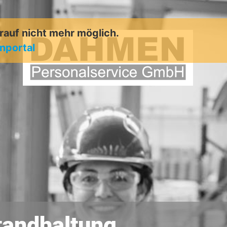
arauf nicht mehr möglich.
enportal
tandhaltung