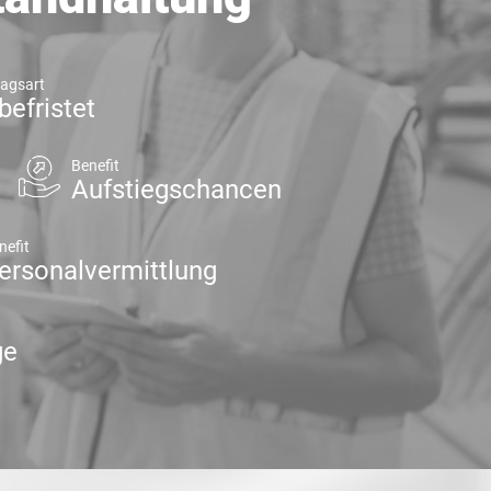
ragsart
befristet
Benefit
Aufstiegschancen
nefit
ersonalvermittlung
ge