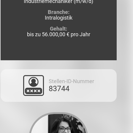
Industriemechaniker (m/w/d)
Branche:
Intralogistik
Gehalt:
bis zu
56.000,00 €
pro Jahr
Stellen-ID-Nummer
83744