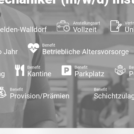
Anstellungsart
Vert
elden-Walldorf
Vollzeit
Un
Benefit
o Jahr
Betriebliche Altersvorsorge
Benefit
Benefit
Be
ng
Kantine
Parkplatz
P
Benefit
Benefit
Provision/Prämien
Schichtzula