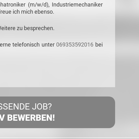
atroniker (m/w/d), Industriemechaniker
reue ich mich ebenso.
Weitere zu besprechen.
gerne telefonisch unter
069353592016
bei
SSENDE JOB?
IV BEWERBEN!