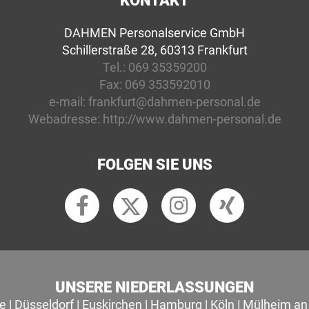
KONTAKT
DAHMEN Personalservice GmbH
Schillerstraße 28, 60313 Frankfurt
Tel.:
069 35359200
Fax:
069 353592010
e-mail:
frankfurt@dahmen-personal.de
Webadresse:
http://www.dahmen-personal.de
FOLGEN SIE UNS
UNSERE NIEDERLASSUNGEN
le
|
Düsseldorf
|
Euskirchen
|
Hamburg
|
Köln
|
Mülheim an 