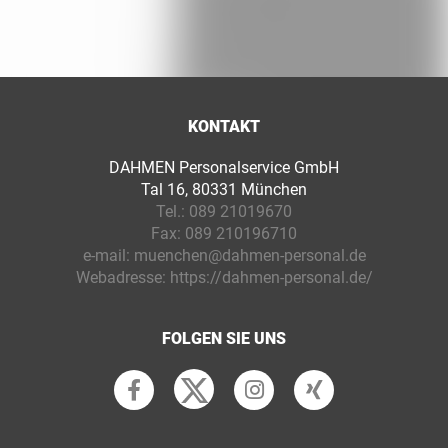
KONTAKT
DAHMEN Personalservice GmbH
Tal 16, 80331 München
Tel.:
089 21019670
Fax:
089 210196710
e-mail:
muenchen@dahmen-personal.de
Webadresse:
https://dahmen-personal.de/
FOLGEN SIE UNS