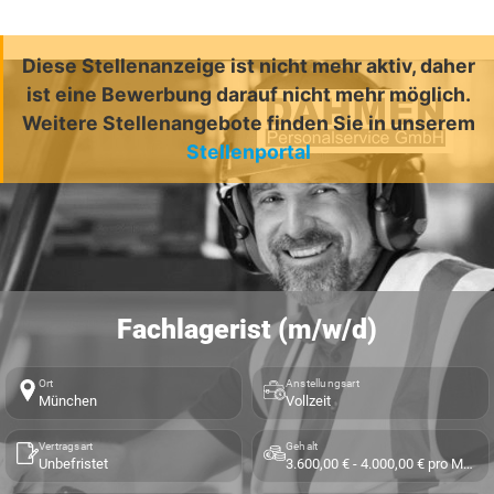
Diese Stellenanzeige ist nicht mehr aktiv, daher
ist eine Bewerbung darauf nicht mehr möglich.
Weitere Stellenangebote finden Sie in unserem
Stellenportal
Fachlagerist (m/w/d)
Ort
Anstellungsart
München
Vollzeit
Vertragsart
Gehalt
Unbefristet
3.600,00 € - 4.000,00 € pro Monat