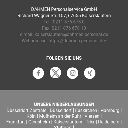
DAHMEN Personalservice GmbH
Richard-Wagner-Str. 107, 67655 Kaiserslautern
Tel.:
0211 876 678 0
Fax:
0211 876 678 10
e-mail:
kaiserslautern@dahmen-personal.de
Webadresse:
https://dahmen-personal.de/
FOLGEN SIE UNS
UNSERE NIEDERLASSUNGEN
|
|
|
|
Düsseldorf Zentrale
Düsseldorf
Euskirchen
Hamburg
|
|
|
Köln
Mülheim an der Ruhr
Viersen
|
|
|
|
|
Frankfurt
Gernsheim
Kaiserslautern
Trier
Heidelberg
|
Stuttgart