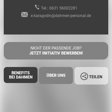
Tel.:
0631 56002281
e.karagodin@dahmen-personal.de
NICHT DER PASSENDE JOB?
JETZT INITIATIV BEWERBEN!
BENEFITS
ÜBER UNS
TEILEN
BEI DAHMEN
Facebook
LinkedIn