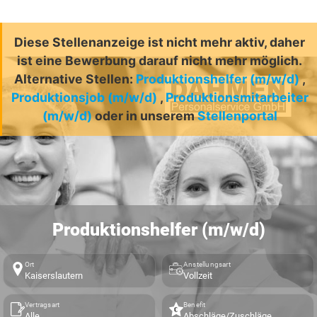
Diese Stellenanzeige ist nicht mehr aktiv, daher
ist eine Bewerbung darauf nicht mehr möglich.
Alternative Stellen:
Produktionshelfer (m/w/d)
,
Produktionsjob (m/w/d)
,
Produktionsmitarbeiter
(m/w/d)
oder in unserem
Stellenportal
Produktionshelfer (m/w/d)
Ort
Anstellungsart
Kaiserslautern
Vollzeit
Vertragsart
Benefit
Alle
Abschläge/Zuschläge