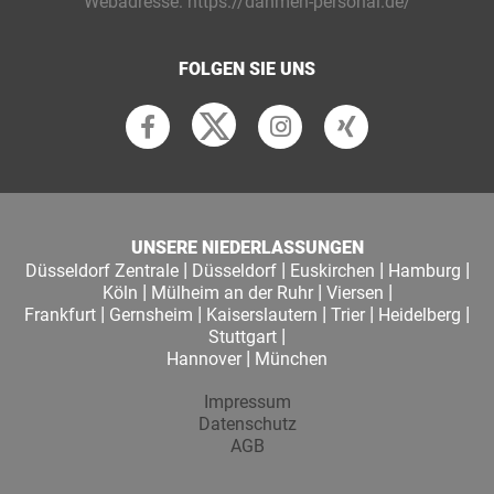
Webadresse:
https://dahmen-personal.de/
FOLGEN SIE UNS
UNSERE NIEDERLASSUNGEN
|
|
|
|
Düsseldorf Zentrale
Düsseldorf
Euskirchen
Hamburg
|
|
|
Köln
Mülheim an der Ruhr
Viersen
|
|
|
|
|
Frankfurt
Gernsheim
Kaiserslautern
Trier
Heidelberg
|
Stuttgart
|
Hannover
München
Impressum
Datenschutz
AGB