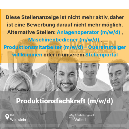
Diese Stellenanzeige ist nicht mehr aktiv, daher
ist eine Bewerbung darauf nicht mehr möglich.
Alternative Stellen:
Anlagenoperator (m/w/d)
,
Maschinenbediener (m/w/d)
,
Produktionsmitarbeiter (m/w/d) – Quereinsteiger
willkommen
oder in unserem
Stellenportal
Produktionsfachkraft (m/w/d)
Ort
Anstellungsart
Wolfstein
Vollzeit