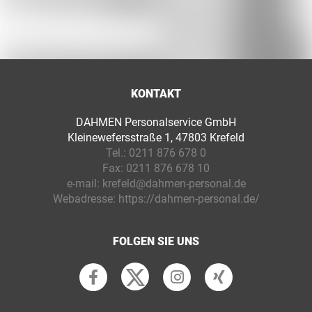
KONTAKT
DAHMEN Personalservice GmbH
Kleinewefersstraße 1, 47803 Krefeld
Tel.:
0211 876 678 0
Fax:
0211 876 678 10
e-mail:
krefeld@dahmen-personal.de
Webadresse:
https://dahmen-personal.de/
FOLGEN SIE UNS