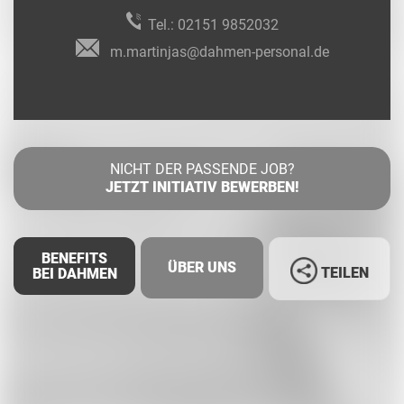
Tel.:
02151 9852032
m.martinjas@dahmen-personal.de
NICHT DER PASSENDE JOB?
JETZT INITIATIV BEWERBEN!
BENEFITS
ÜBER UNS
TEILEN
BEI DAHMEN
Facebook
LinkedIn