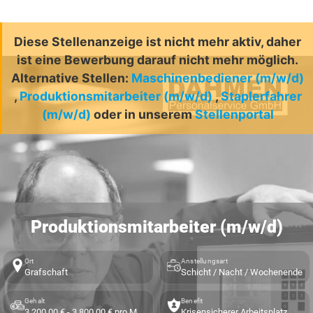
Diese Stellenanzeige ist nicht mehr aktiv, daher
ist eine Bewerbung darauf nicht mehr möglich.
Alternative Stellen:
Maschinenbediener (m/w/d)
,
Produktionsmitarbeiter (m/w/d)
,
Staplerfahrer
(m/w/d)
oder in unserem
Stellenportal
Produktionsmitarbeiter (m/w/d)
Ort
Anstellungsart
Grafschaft
Schicht / Nacht / Wochenende
Gehalt
Benefit
3.200,00 € - 3.800,00 € pro Monat
Krisensicherer Arbeitsplatz