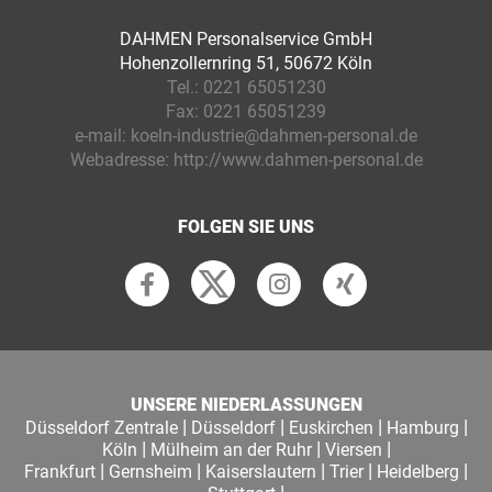
DAHMEN Personalservice GmbH
Hohenzollernring 51, 50672 Köln
Tel.:
0221 65051230
Fax:
0221 65051239
e-mail:
koeln-industrie@dahmen-personal.de
Webadresse:
http://www.dahmen-personal.de
FOLGEN SIE UNS
UNSERE NIEDERLASSUNGEN
|
|
|
|
Düsseldorf Zentrale
Düsseldorf
Euskirchen
Hamburg
|
|
|
Köln
Mülheim an der Ruhr
Viersen
|
|
|
|
|
Frankfurt
Gernsheim
Kaiserslautern
Trier
Heidelberg