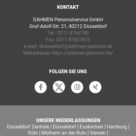
KONTAKT
DAHMEN Personalservice GmbH
Graf-Adolf-Str. 21, 40212 Düsseldorf
Tel.:
0211 8766780
Fax:
0211 87667810
e-mail:
duesseldorf@dahmen-personal.de
Webadresse:
https://dahmen-personal.de/
FOLGEN SIE UNS
UNSERE NIEDERLASSUNGEN
|
|
|
|
Düsseldorf Zentrale
Düsseldorf
Euskirchen
Hamburg
|
|
|
Köln
Mülheim an der Ruhr
Viersen