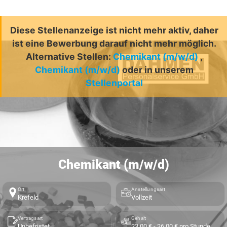
Diese Stellenanzeige ist nicht mehr aktiv, daher
ist eine Bewerbung darauf nicht mehr möglich.
Alternative Stellen:
Chemikant (m/w/d)
,
Chemikant (m/w/d)
oder in unserem
Stellenportal
Chemikant (m/w/d)
Ort
Anstellungsart
Krefeld
Vollzeit
Vertragsart
Gehalt
Unbefristet
23,00 € - 26,00 € pro Stunde