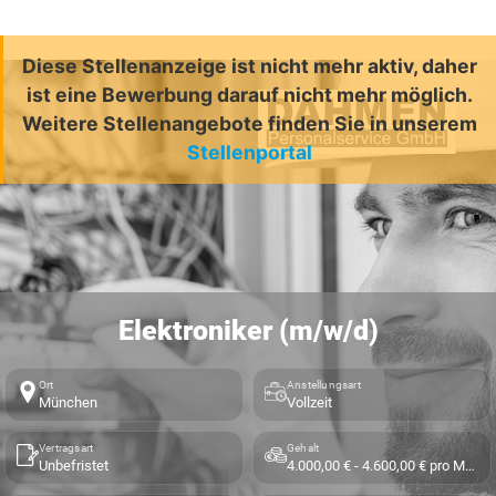
Diese Stellenanzeige ist nicht mehr aktiv, daher
ist eine Bewerbung darauf nicht mehr möglich.
Weitere Stellenangebote finden Sie in unserem
Stellenportal
Elektroniker (m/w/d)
Ort
Anstellungsart
München
Vollzeit
Vertragsart
Gehalt
Unbefristet
4.000,00 € - 4.600,00 € pro Monat