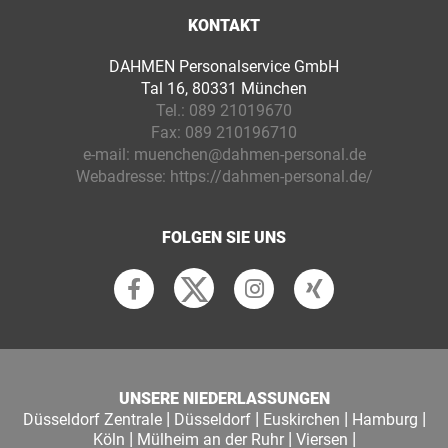
KONTAKT
DAHMEN Personalservice GmbH
Tal 16, 80331 München
Tel.:
089 21019670
Fax:
089 210196710
e-mail:
muenchen@dahmen-personal.de
Webadresse:
https://dahmen-personal.de/
FOLGEN SIE UNS
UNSERE NIEDERLASSUNGEN
|
|
|
|
Düsseldorf Zentrale
Düsseldorf
Euskirchen
Hamburg
|
|
|
Köln
Mülheim an der Ruhr
Viersen