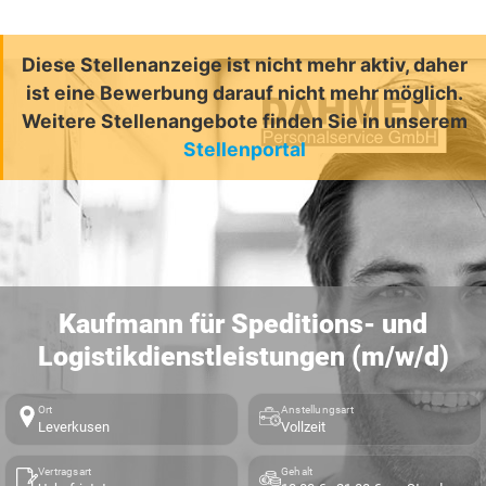
Diese Stellenanzeige ist nicht mehr aktiv, daher
ist eine Bewerbung darauf nicht mehr möglich.
Weitere Stellenangebote finden Sie in unserem
Stellenportal
Kaufmann für Speditions- und
Logistikdienstleistungen (m/w/d)
Ort
Anstellungsart
Leverkusen
Vollzeit
Vertragsart
Gehalt