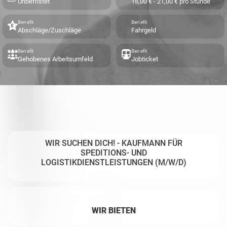
Unbefristet
18,00 € - 21,00 € pro Stunde
Benefit
Benefit
Abschläge/Zuschläge
Fahrgeld
Benefit
Benefit
Gehobenes Arbeitsumfeld
Jobticket
WIR SUCHEN DICH! - KAUFMANN FÜR
SPEDITIONS- UND
LOGISTIKDIENSTLEISTUNGEN (M/W/D)
WIR BIETEN