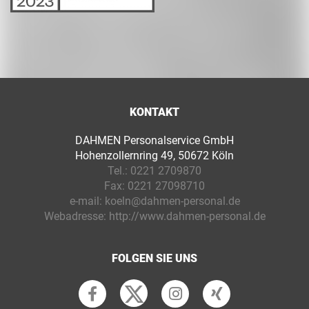
KONTAKT
DAHMEN Personalservice GmbH
Hohenzollernring 49, 50672 Köln
Tel.:
0221 2709870
Fax:
0221 27098710
e-mail:
koeln@dahmen-personal.de
Webadresse:
http://www.dahmen-personal.de
FOLGEN SIE UNS