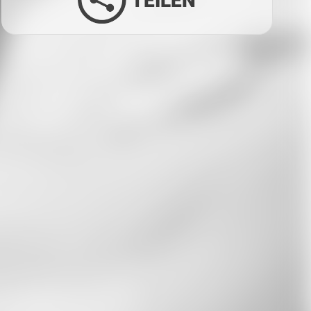
TEILEN
Facebook
Twitter
LinkedIn
Xing
Whatsapp
E-Mail