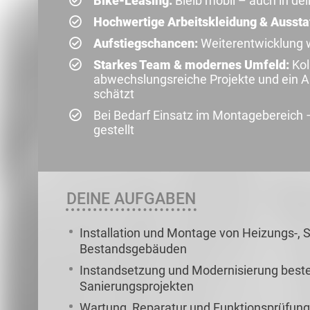
Bike-Leasing:
Bleib mobil – auch in dei
Hochwertige Arbeitskleidung & Aussta
Aufstiegschancen:
Weiterentwicklung wi
Starkes Team & modernes Umfeld:
Kol
abwechslungsreiche Projekte und ein Ar
schätzt
Bei Bedarf Einsatz im Montagebereich 
gestellt
DEINE AUFGABEN
Installation und Montage von Heizungs-, 
Bestandsgebäuden
Instandsetzung und Modernisierung bes
Sanierungsprojekten
Wartung, Reparatur und Funktionsprüfun