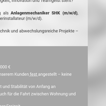
igkeit, Innovation und Teamgeist steht?
ng als
Anlagenmechaniker SHK (m/w/d)
,
rinstallateur (m/w/d).
echnik und abwechslungsreiche Projekte –
.000 €
 unserem Kunden
fest
angestellt – keine
t und Stabilität von Anfang an
uch für die Fahrt zwischen Wohnung und