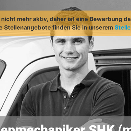
t nicht mehr aktiv, daher ist eine Bewerbung d
e Stellenangebote finden Sie in unserem
Stell
genmechaniker SHK (m