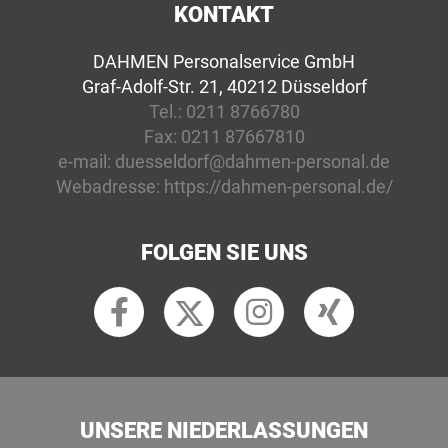
KONTAKT
DAHMEN Personalservice GmbH
Graf-Adolf-Str. 21, 40212 Düsseldorf
Tel.:
0211 8766780
Fax:
0211 87667810
e-mail:
duesseldorf@dahmen-personal.de
Webadresse:
https://dahmen-personal.de/
FOLGEN SIE UNS
UNSERE NIEDERLASSUNGEN