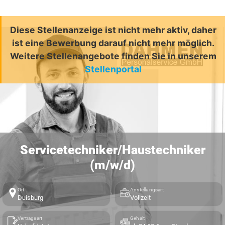
Diese Stellenanzeige ist nicht mehr aktiv, daher
ist eine Bewerbung darauf nicht mehr möglich.
Weitere Stellenangebote finden Sie in unserem
Stellenportal
Servicetechniker/Haustechniker
(m/w/d)
Ort
Anstellungsart
Duisburg
Vollzeit
Vertragsart
Gehalt