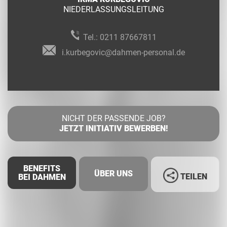
NIEDERLASSUNGSLEITUNG
Tel.:
0211 87667811
i.kurbegovic@dahmen-personal.de
NICHT DER PASSENDE JOB?
JETZT INITIATIV BEWERBEN!
BENEFITS
ÜBER UNS
TEILEN
BEI DAHMEN
Facebook