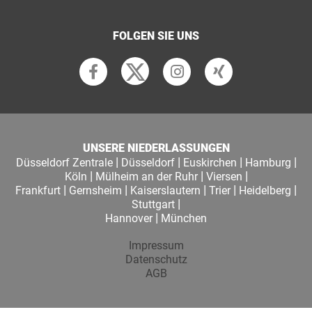
FOLGEN SIE UNS
UNSERE NIEDERLASSUNGEN
|
|
|
|
Düsseldorf Zentrale
Düsseldorf
Euskirchen
Hamburg
|
|
|
Köln
Mülheim an der Ruhr
Viersen
|
|
|
|
|
Frankfurt
Gernsheim
Kaiserslautern
Trier
Heidelberg
|
Stuttgart
|
Hannover
München
Impressum
Datenschutz
AGB