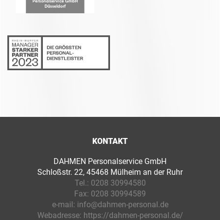
KONTAKT
DAHMEN Personalservice GmbH
Schloßstr. 22, 45468 Mülheim an der Ruhr
Tel.:
0208 30994580
Fax:
0208 30994589
e-mail:
info@dahmen-personal.de
Webadresse:
https://dahmen-personal.de/