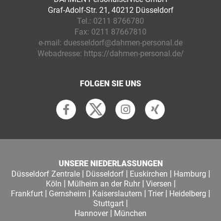
Graf-Adolf-Str. 21, 40212 Düsseldorf
Tel.:
0211 8766780
Fax:
0211 87667810
e-mail:
duesseldorf@dahmen-personal.de
Webadresse:
https://dahmen-personal.de/
FOLGEN SIE UNS
UNSERE NIEDERLASSUNGEN
|
|
|
|
Düsseldorf Zentrale
Düsseldorf
Euskirchen
Hamburg
|
|
|
Köln
Mülheim an der Ruhr
Viersen
|
|
|
|
|
Frankfurt
Gernsheim
Kaiserslautern
Trier
Heidelberg
|
Stuttgart
|
Hannover
München