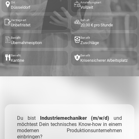
Ort
Anstellungsart
Düsseldorf
Vollzeit
Vertragsart
Gehalt
Unbefristet
20,00 € pro Stunde
Benefit
Benefit
Übernahmeoption
Zuschläge
Benefit
Benefit
Kantine
Krisensicherer Arbeitsplatz
Du bist
Industriemechaniker (m/w/d)
und
möchtest Dein technisches Know-how in einem
modernen Produktionsunternehmen
einbringen?