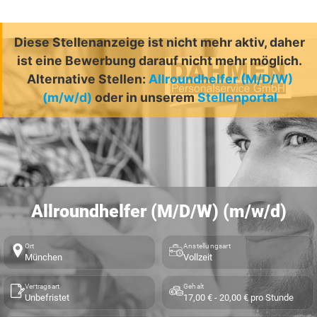
Diese Stellenanzeige ist nicht mehr aktiv, daher
ist eine Bewerbung darauf nicht mehr möglich.
Alternative Stellen:
Allroundhelfer (M/D/W)
(m/w/d)
oder in unserem
Stellenportal
Allroundhelfer (M/D/W) (m/w/d)
Ort
Anstellungsart
München
Vollzeit
Vertragsart
Gehalt
Unbefristet
17,00 € - 20,00 € pro Stunde