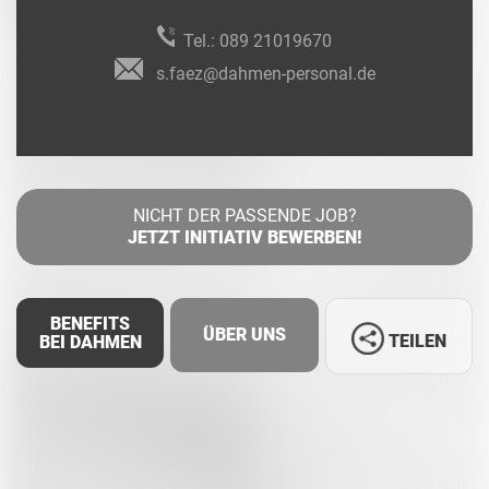
Tel.:
089 21019670
s.faez@dahmen-personal.de
NICHT DER PASSENDE JOB?
JETZT INITIATIV BEWERBEN!
BENEFITS
ÜBER UNS
TEILEN
BEI DAHMEN
Facebook
LinkedIn