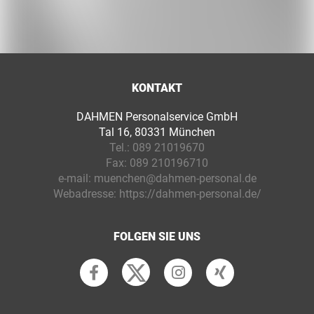
KONTAKT
DAHMEN Personalservice GmbH
Tal 16, 80331 München
Tel.:
089 21019670
Fax:
089 210196710
e-mail:
muenchen@dahmen-personal.de
Webadresse:
https://dahmen-personal.de/
FOLGEN SIE UNS