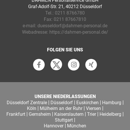
DAHMEN Personalservice GmbH
Graf-Adolf-Str. 21, 40212 Düsseldorf
Tel.:
0211 8766780
Fax:
0211 87667810
e-mail:
duesseldorf@dahmen-personal.de
Webadresse:
https://dahmen-personal.de/
FOLGEN SIE UNS
UNSERE NIEDERLASSUNGEN
|
|
|
|
Düsseldorf Zentrale
Düsseldorf
Euskirchen
Hamburg
|
|
|
Köln
Mülheim an der Ruhr
Viersen
|
|
|
|
|
Frankfurt
Gernsheim
Kaiserslautern
Trier
Heidelberg
|
Stuttgart
|
Hannover
München