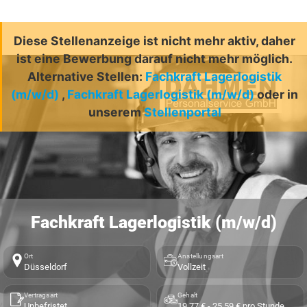
Diese Stellenanzeige ist nicht mehr aktiv, daher
ist eine Bewerbung darauf nicht mehr möglich.
Alternative Stellen:
Fachkraft Lagerlogistik
(m/w/d)
,
Fachkraft Lagerlogistik (m/w/d)
oder in
unserem
Stellenportal
Fachkraft Lagerlogistik (m/w/d)
Ort
Anstellungsart
Düsseldorf
Vollzeit
Vertragsart
Gehalt
Unbefristet
19,77 € - 25,59 € pro Stunde