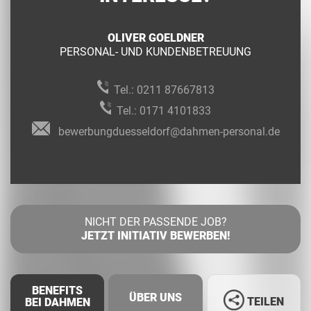
OLIVER GOELDNER
PERSONAL- UND KUNDENBETREUUNG
Tel.:
0211 87667813
Tel.:
0171 4101833
bewerbungduesseldorf@dahmen-personal.de
NICHT DER PASSENDE JOB?
JETZT INITIATIV BEWERBEN!
BENEFITS
ÜBER UNS
TEILEN
BEI DAHMEN