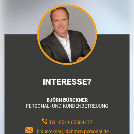
INTERESSE?
BJÖRN BÜRCKNER
PERSONAL- UND KUNDENBETREUUNG
Tel.:
0511 65584177
b.buerckner@dahmen-personal.de