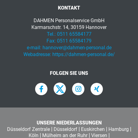
KONTAKT
DAHMEN Personalservice GmbH
Karmarschstr. 14, 30159 Hannover
Tel.:
0511 65584177
Fax:
0511 65584179
e-mail:
hannover@dahmen-personal.de
Webadresse:
https://dahmen-personal.de/
FOLGEN SIE UNS
UNSERE NIEDERLASSUNGEN
|
|
|
|
Düsseldorf Zentrale
Düsseldorf
Euskirchen
Hamburg
|
|
|
Köln
Mülheim an der Ruhr
Viersen