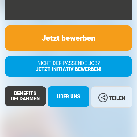
Jetzt bewerben
NICHT DER PASSENDE JOB?
JETZT INITIATIV BEWERBEN!
BENEFITS
ÜBER UNS
TEILEN
BEI DAHMEN
Facebook