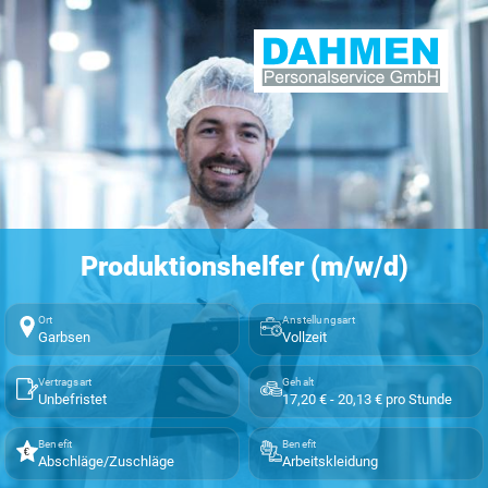
Produktionshelfer (m/w/d)
Ort
Anstellungsart
Garbsen
Vollzeit
Vertragsart
Gehalt
Unbefristet
17,20 € - 20,13 € pro Stunde
Benefit
Benefit
Abschläge/Zuschläge
Arbeitskleidung