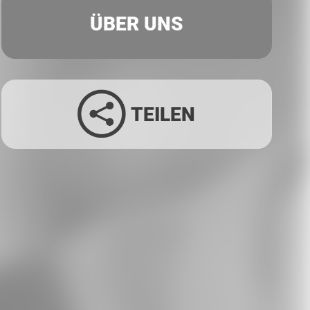
ÜBER UNS
TEILEN
Facebook
Twitter
LinkedIn
Xing
Whatsapp
E-Mail