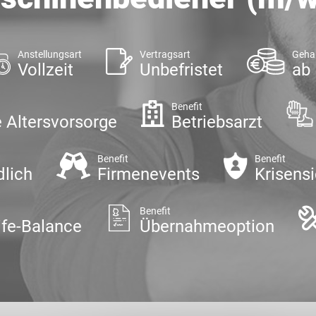
Anstellungsart
Vertragsart
Geha
Vollzeit
Unbefristet
ab 
Benefit
e Altersvorsorge
Betriebsarzt
Benefit
Benefit
dlich
Firmenevents
Krisensi
Benefit
ife-Balance
Übernahmeoption