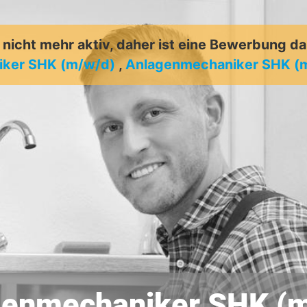
t nicht mehr aktiv, daher ist eine Bewerbung d
ker SHK (m/w/d)
,
Anlagenmechaniker SHK (
genmechaniker SHK (m