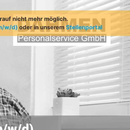
arauf nicht mehr möglich.
m/w/d)
oder in unserem
Stellenportal
/w/d)