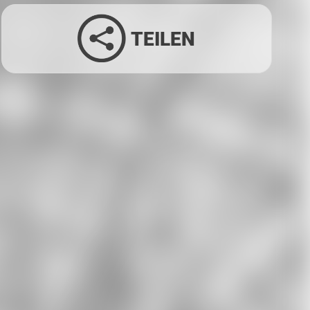
TEILEN
Facebook
Twitter
LinkedIn
Xing
Whatsapp
E-Mail