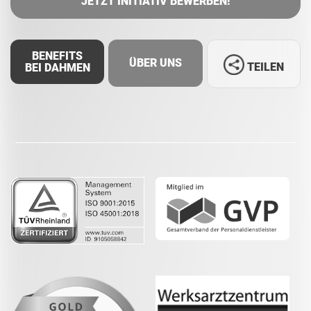
JETZT INITIATIV BEWERBEN!
BENEFITS
ÜBER UNS
TEILEN
BEI DAHMEN
Facebook
LinkedIn
Whatsapp