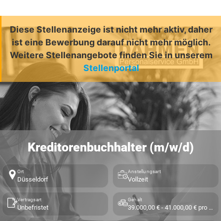
Diese Stellenanzeige ist nicht mehr aktiv, daher
ist eine Bewerbung darauf nicht mehr möglich.
Weitere Stellenangebote finden Sie in unserem
Stellenportal
Kreditorenbuchhalter (m/w/d)
Ort
Anstellungsart
Düsseldorf
Vollzeit
Vertragsart
Gehalt
Unbefristet
39.000,00 € - 41.000,00 € pro Jahr