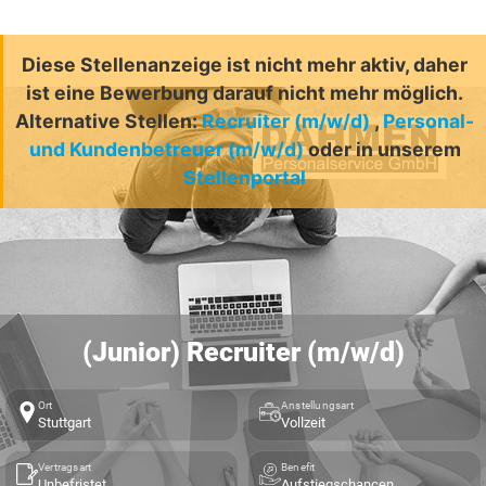
Diese Stellenanzeige ist nicht mehr aktiv, daher
ist eine Bewerbung darauf nicht mehr möglich.
Alternative Stellen:
Recruiter (m/w/d)
,
Personal-
und Kundenbetreuer (m/w/d)
oder in unserem
Stellenportal
(Junior) Recruiter (m/w/d)
Ort
Anstellungsart
Stuttgart
Vollzeit
Vertragsart
Benefit
Unbefristet
Aufstiegschancen