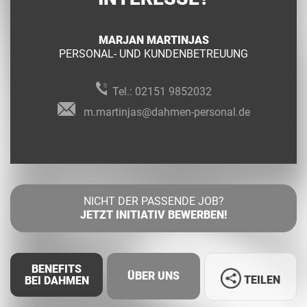
MARJAN MARTINJAS
PERSONAL- UND KUNDENBETREUUNG
Tel.:
02151 9852032
m.martinjas@dahmen-personal.de
NICHT DER PASSENDE JOB?
JETZT INITIATIV BEWERBEN!
BENEFITS
ÜBER UNS
TEILEN
BEI DAHMEN