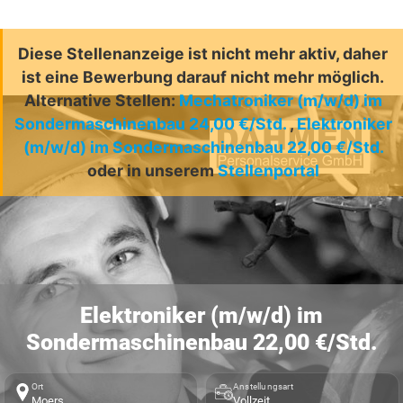
Diese Stellenanzeige ist nicht mehr aktiv, daher
ist eine Bewerbung darauf nicht mehr möglich.
Alternative Stellen:
Mechatroniker (m/w/d) im
Sondermaschinenbau 24,00 €/Std.
,
Elektroniker
(m/w/d) im Sondermaschinenbau 22,00 €/Std.
oder in unserem
Stellenportal
Elektroniker (m/w/d) im
Sondermaschinenbau 22,00 €/Std.
Ort
Anstellungsart
Moers
Vollzeit