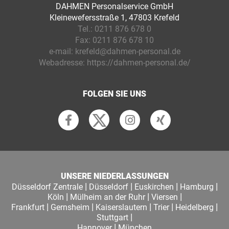
DAHMEN Personalservice GmbH
Kleinewefersstraße 1, 47803 Krefeld
Tel.:
0211 876 678 0
Fax:
0211 876 678 10
e-mail:
krefeld@dahmen-personal.de
Webadresse:
https://dahmen-personal.de/
FOLGEN SIE UNS
UNSERE NIEDERLASSUNGEN
|
|
|
|
Düsseldorf Zentrale
Düsseldorf
Euskirchen
Hamburg
|
|
|
Köln
Mülheim an der Ruhr
Viersen
|
|
|
|
|
Frankfurt
Gernsheim
Kaiserslautern
Trier
Heidelberg
|
Stuttgart
|
Hannover
München