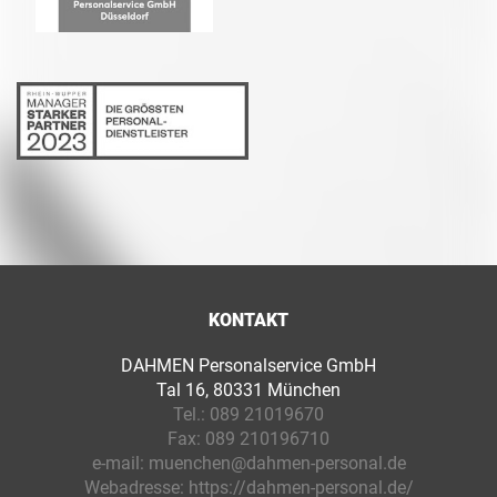
KONTAKT
DAHMEN Personalservice GmbH
Tal 16, 80331 München
Tel.:
089 21019670
Fax:
089 210196710
e-mail:
muenchen@dahmen-personal.de
Webadresse:
https://dahmen-personal.de/