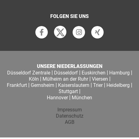
FOLGEN SIE UNS
UNSERE NIEDERLASSUNGEN
|
|
|
|
Düsseldorf Zentrale
Düsseldorf
Euskirchen
Hamburg
|
|
|
Köln
Mülheim an der Ruhr
Viersen
|
|
|
|
|
Frankfurt
Gernsheim
Kaiserslautern
Trier
Heidelberg
|
Stuttgart
|
Hannover
München
Impressum
Datenschutz
AGB