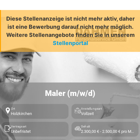
Diese Stellenanzeige ist nicht mehr aktiv, daher
ist eine Bewerbung darauf nicht mehr möglich.
Weitere Stellenangebote finden Sie in unserem
Stellenportal
Maler (m/w/d)
Ort
Anstellungsart
Holzkirchen
Vollzeit
Vertragsart
Gehalt
Unbefristet
2.300,00 € - 2.500,00 € pro Monat