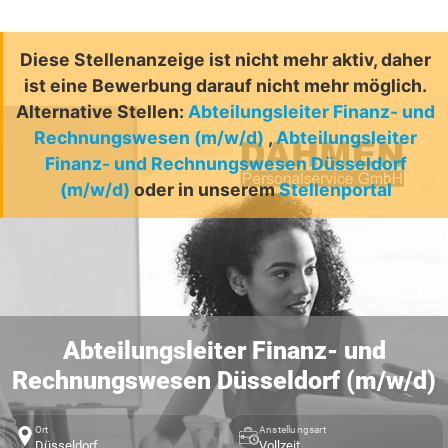
Diese Stellenanzeige ist nicht mehr aktiv, daher
ist eine Bewerbung darauf nicht mehr möglich.
Alternative Stellen:
Abteilungsleiter Finanz- und
Rechnungswesen (m/w/d)
,
Abteilungsleiter
Finanz- und Rechnungswesen Düsseldorf
(m/w/d)
oder in unserem
Stellenportal
Abteilungsleiter Finanz- und
Rechnungswesen Düsseldorf (m/w/d)
Ort
Anstellungsart
Düsseldorf
Vollzeit