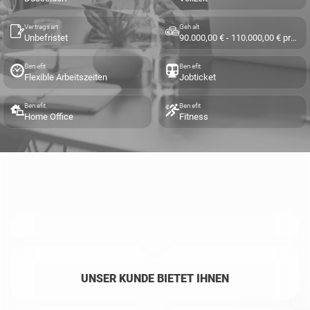
Vertragsart
Gehalt
Unbefristet
90.000,00 € - 110.000,00 € pro Jahr
Benefit
Benefit
Flexible Arbeitszeiten
Jobticket
Benefit
Benefit
Home Office
Fitness
UNSER KUNDE BIETET IHNEN