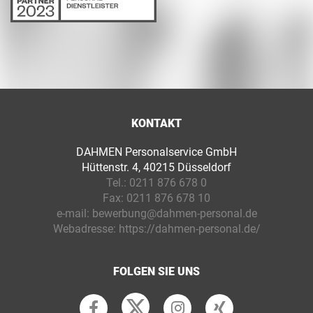
KONTAKT
DAHMEN Personalservice GmbH
Hüttenstr. 4, 40215 Düsseldorf
Tel.:
0211 876 678 0
Fax:
0211 876 678 10
e-mail:
bewerbung@dahmen-personal.de
Webadresse:
https://dahmen-personal.de/
FOLGEN SIE UNS