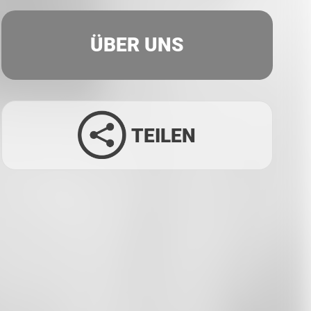
ÜBER UNS
TEILEN
Facebook
Twitter
LinkedIn
Xing
Whatsapp
E-Mail