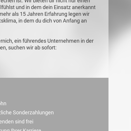
chen ist. Wir bieten dir nicht nur einen
lfühlst und in dem dein Einsatz anerkannt
t mehr als 15 Jahren Erfahrung legen wir
tsklima, in dem du dich von Anfang an
nich, ein führendes Unternehmen in der
en, suchen wir ab sofort:
ohn
zliche Sonderzahlungen
nden sind frei
ung Ihrer Karriere