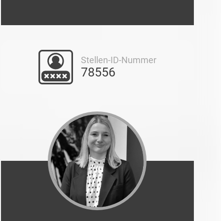
Stellen-ID-Nummer
78556