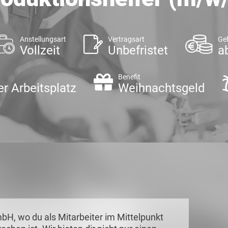
Anstellungsart
Vertragsart
Ge
Vollzeit
Unbefristet
a
Benefit
er Arbeitsplatz
Weihnachtsgeld
H, wo du als Mitarbeiter im Mittelpunkt