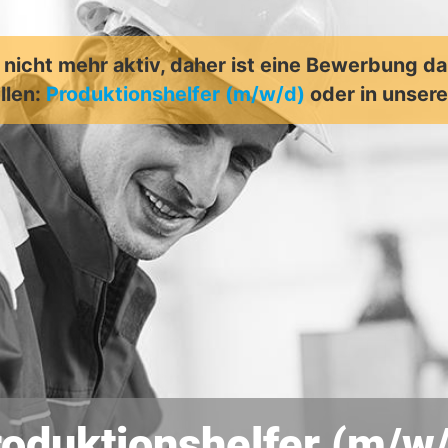
t nicht mehr aktiv, daher ist eine Bewerbung d
llen:
Produktionshelfer (m/w/d)
oder in unse
oduktionshelfer (m/w