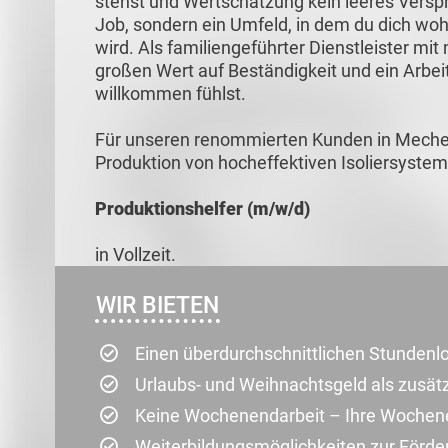
stehst und Wertschätzung kein leeres Verspre
Job, sondern ein Umfeld, in dem du dich woh
wird. Als familiengeführter Dienstleister mi
großen Wert auf Beständigkeit und ein Arbei
willkommen fühlst.
Für unseren renommierten Kunden in Mecher
Produktion von hocheffektiven Isoliersystem
Produktionshelfer (m/w/d)
in Vollzeit.
WIR BIETEN
Einen überdurchschnittlichen Stundenl
Urlaubs- und Weihnachtsgeld als zusät
Keine Wochenendarbeit – Ihre Wochene
Weiterbildungsmöglichkeiten zur Förder