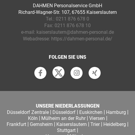
DAHMEN Personalservice GmbH
Richard-Wagner-Str. 107, 67655 Kaiserslautern
Tel.:
0211 876 678 0
Fax:
0211 876 678 10
e-mail:
kaiserslautern@dahmen-personal.de
Webadresse:
https://dahmen-personal.de/
FOLGEN SIE UNS
UNSERE NIEDERLASSUNGEN
|
|
|
|
Düsseldorf Zentrale
Düsseldorf
Euskirchen
Hamburg
|
|
|
Köln
Mülheim an der Ruhr
Viersen
|
|
|
|
|
Frankfurt
Gernsheim
Kaiserslautern
Trier
Heidelberg
|
Stuttgart