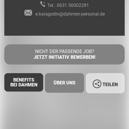
Tel.:
0631 56002281
e.karagodin@dahmen-personal.de
NICHT DER PASSENDE JOB?
JETZT INITIATIV BEWERBEN!
BENEFITS
ÜBER UNS
TEILEN
BEI DAHMEN
Facebook
LinkedIn