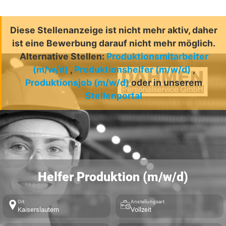
Diese Stellenanzeige ist nicht mehr aktiv, daher
ist eine Bewerbung darauf nicht mehr möglich.
Alternative Stellen:
Produktionsmitarbeiter
(m/w/d)
,
Produktionshelfer (m/w/d)
,
Produktionsjob (m/w/d)
oder in unserem
Stellenportal
Helfer Produktion (m/w/d)
Ort
Anstellungsart
Kaiserslautern
Vollzeit