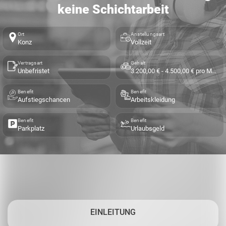
keine Schichtarbeit
Ort
Anstellungsart
Konz
Vollzeit
Vertragsart
Gehalt
Unbefristet
3.200,00 € - 4.500,00 € pro Monat
Benefit
Benefit
Aufstiegschancen
Arbeitskleidung
Benefit
Benefit
Parkplatz
Urlaubsgeld
EINLEITUNG