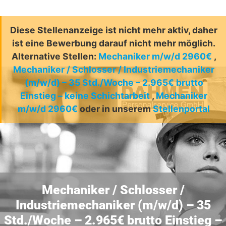
Diese Stellenanzeige ist nicht mehr aktiv, daher
ist eine Bewerbung darauf nicht mehr möglich.
Alternative Stellen:
Mechaniker m/w/d 2960€
,
Mechaniker / Schlosser / Industriemechaniker
(m/w/d) – 35 Std./Woche – 2.965€ brutto
Einstieg – keine Schichtarbeit
,
Mechaniker
m/w/d 2960€
oder in unserem
Stellenportal
Mechaniker / Schlosser /
Industriemechaniker (m/w/d) – 35
Std./Woche – 2.965€ brutto Einstieg –