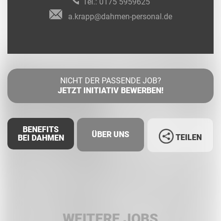
Tel.:
0175 5959625
a.krapp@dahmen-personal.de
NICHT DER PASSENDE JOB?
JETZT INITIATIV BEWERBEN!
BENEFITS
ÜBER UNS
TEILEN
BEI DAHMEN
Facebook
LinkedIn
WEITERE JOBS