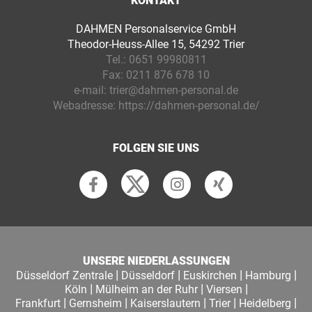
KONTAKT
DAHMEN Personalservice GmbH
Theodor-Heuss-Allee 15, 54292 Trier
Tel.:
0651 99980811
Fax:
0211 876 678 10
e-mail:
trier@dahmen-personal.de
Webadresse:
https://dahmen-personal.de/
FOLGEN SIE UNS
UNSERE NIEDERLASSUNGEN
|
|
|
|
Düsseldorf Zentrale
Düsseldorf
Euskirchen
Hamburg
|
|
|
Köln
Mülheim an der Ruhr
Viersen
|
|
|
|
|
Frankfurt
Gernsheim
Kaiserslautern
Trier
Heidelberg