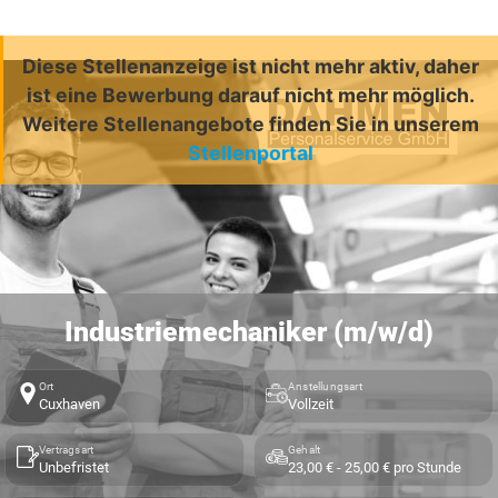
Diese Stellenanzeige ist nicht mehr aktiv, daher
ist eine Bewerbung darauf nicht mehr möglich.
Weitere Stellenangebote finden Sie in unserem
Stellenportal
Industriemechaniker (m/w/d)
Ort
Anstellungsart
Cuxhaven
Vollzeit
Vertragsart
Gehalt
Unbefristet
23,00 € - 25,00 € pro Stunde