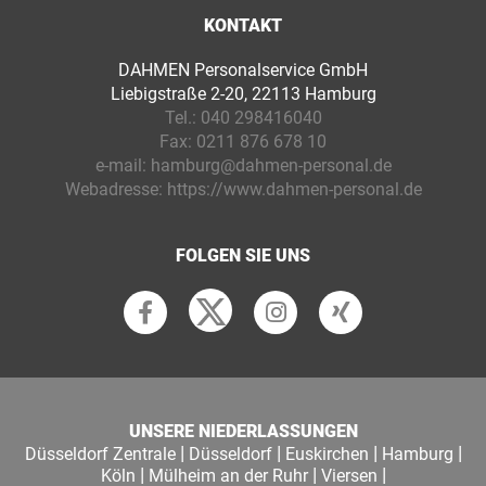
KONTAKT
DAHMEN Personalservice GmbH
Liebigstraße 2-20, 22113 Hamburg
Tel.:
040 298416040
Fax:
0211 876 678 10
e-mail:
hamburg@dahmen-personal.de
Webadresse:
https://www.dahmen-personal.de
FOLGEN SIE UNS
UNSERE NIEDERLASSUNGEN
|
|
|
|
Düsseldorf Zentrale
Düsseldorf
Euskirchen
Hamburg
|
|
|
Köln
Mülheim an der Ruhr
Viersen