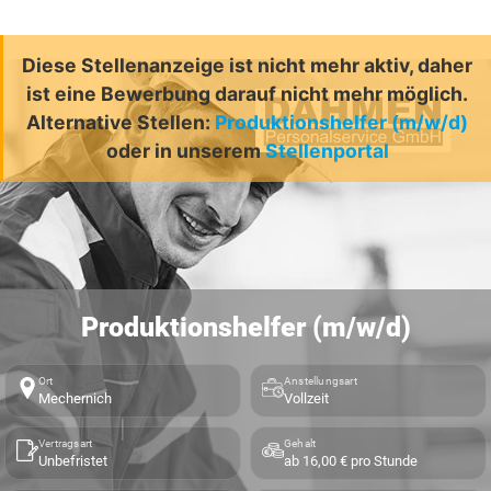
Diese Stellenanzeige ist nicht mehr aktiv, daher
ist eine Bewerbung darauf nicht mehr möglich.
Alternative Stellen:
Produktionshelfer (m/w/d)
oder in unserem
Stellenportal
Produktionshelfer (m/w/d)
Ort
Anstellungsart
Mechernich
Vollzeit
Vertragsart
Gehalt
Unbefristet
ab 16,00 € pro Stunde