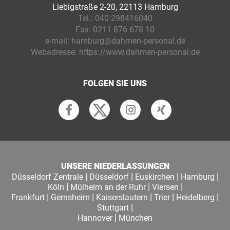
Liebigstraße 2-20, 22113 Hamburg
Tel.:
040 298416040
Fax:
0211 876 678 10
e-mail:
hamburg@dahmen-personal.de
Webadresse:
https://www.dahmen-personal.de
FOLGEN SIE UNS
UNSERE NIEDERLASSUNGEN
|
|
|
|
Düsseldorf Zentrale
Düsseldorf
Euskirchen
Hamburg
|
|
|
Köln
Mülheim an der Ruhr
Viersen
|
|
|
|
|
Frankfurt
Gernsheim
Kaiserslautern
Trier
Heidelberg
|
Stuttgart
|
Hannover
München