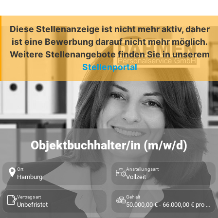
Diese Stellenanzeige ist nicht mehr aktiv, daher
ist eine Bewerbung darauf nicht mehr möglich.
Weitere Stellenangebote finden Sie in unserem
Stellenportal
Objektbuchhalter/in (m/w/d)
Ort
Anstellungsart
Hamburg
Vollzeit
Vertragsart
Gehalt
Unbefristet
50.000,00 € - 66.000,00 € pro Jahr