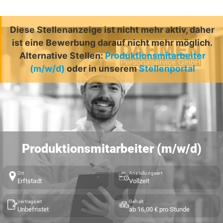
Diese Stellenanzeige ist nicht mehr aktiv, daher
ist eine Bewerbung darauf nicht mehr möglich.
Alternative Stellen:
Produktionsmitarbeiter
(m/w/d)
oder in unserem
Stellenportal
Produktionsmitarbeiter (m/w/d)
Ort
Anstellungsart
Erftstadt
Vollzeit
Vertragsart
Gehalt
Unbefristet
ab 16,00 € pro Stunde