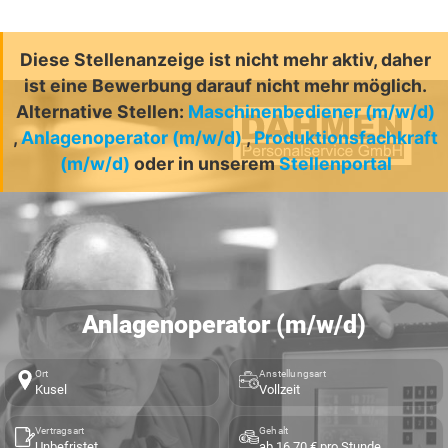
Diese Stellenanzeige ist nicht mehr aktiv, daher
ist eine Bewerbung darauf nicht mehr möglich.
Alternative Stellen:
Maschinenbediener (m/w/d)
,
Anlagenoperator (m/w/d)
,
Produktionsfachkraft
(m/w/d)
oder in unserem
Stellenportal
Anlagenoperator (m/w/d)
Ort
Anstellungsart
Kusel
Vollzeit
Vertragsart
Gehalt
Unbefristet
ab 16,70 € pro Stunde