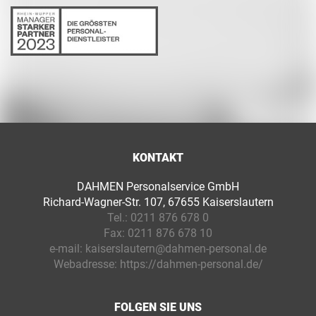
KONTAKT
DAHMEN Personalservice GmbH
Richard-Wagner-Str. 107, 67655 Kaiserslautern
Tel.:
0211 876 678 0
Fax:
0211 876 678 10
e-mail:
kaiserslautern@dahmen-personal.de
Webadresse:
https://dahmen-personal.de/
FOLGEN SIE UNS